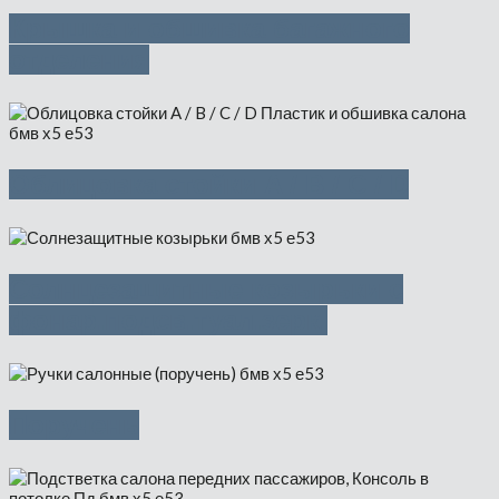
Крышка и обшивка багажного
отделения
Облицовка стойки A / B / C / D
Солнцезащитные козырьки с
фонар.подсв.туал.зерк.
Поручень