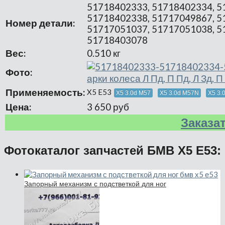
51718402333, 51718402334, 5
51718402338, 51717049867, 5
Номер детали:
51717051037, 51717051038, 5
51718403078
Вес:
0.510 кг
Фото:
Применяемость:
X5 E53
X5 3.0d M57
X5 3.0d M57N
X5 3.0
Цена:
3 650 руб
Заказа
Фотокаталог запчастей БМВ Х5 Е53:
Запорный механизм с подстветкой для ног