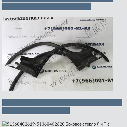
верхняя часть — 1000 руб
Накладка арки колеса Л Пд, П Пд, Л
Зд, П Зд — 3650 руб