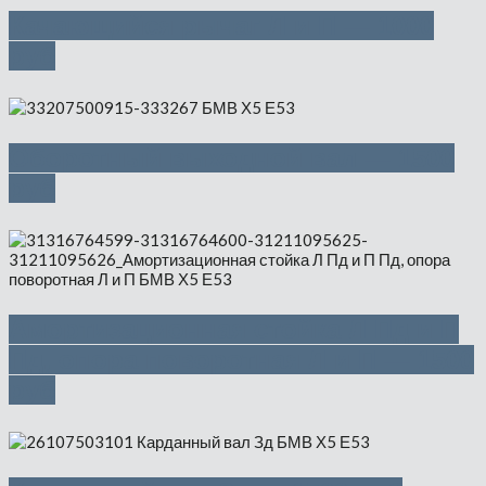
Качающийся рычаг Л и П — 1000
руб
Оборотный выходной вал — 1500
руб
Амортизационная стойка Л Пд и П
Пд, опора поворотная Л и П — 1500
руб