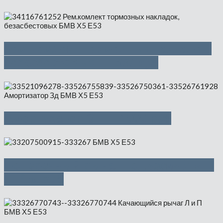
Рем.комлект тормозных накладок,
безасбестовых — 500 руб
Амортизатор Зд — 1000 руб
Поперечный рычаг подвески Л и П
— 650 руб