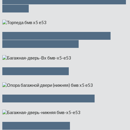
Запорный механизм с подстветкой
для ног
Облицовка панели приборов с
борт.монит. (торпеда)
Багажная дверь Вх
Опора багажной двери Нж
Багажная дверь Нж