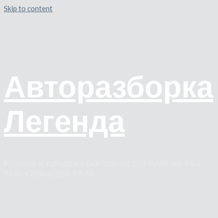
Skip to content
Авторазборка
Легенда
Ремонт и продажа Б/У запчастей БМВ Х5 Е53.
Тел.:+7(964)566-07-55