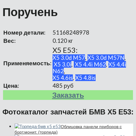
Поручень
Номер детали:
51168248978
Вес:
0.120 кг
X5 E53:
X5 3.0d M57
,
X5 3.0d M57N
,
Применяемость:
X5 3.0i
,
X5 4.4i M62
,
X5 4.4i
N62
,
X5 4.6is
,
X5 4.8is
Цена:
485 руб
Заказать
Фотокаталог запчастей БМВ Х5 Е53:
Облицовка панели приборов с
борт.монит. (торпеда)