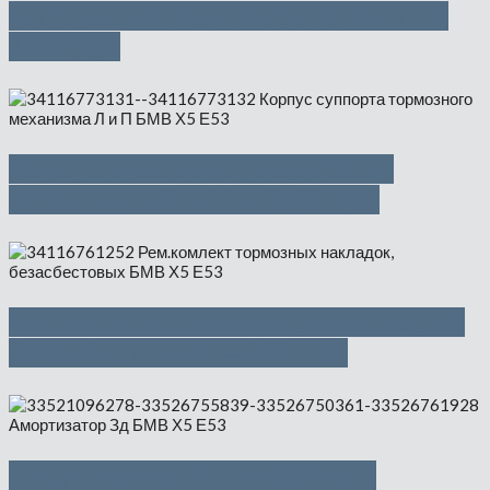
Пневматическая рессора Л и П —
4850 руб
Корпус суппорта тормозного
механизма Л и П — 1500 руб
Рем.комлект тормозных накладок,
безасбестовых — 500 руб
Амортизатор Зд — 1000 руб