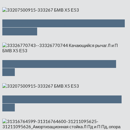
Поперечный рычаг подвески Л и П
— 650 руб
Качающийся рычаг Л и П — 1000
руб
Оборотный выходной вал — 1500
руб