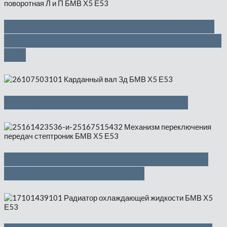
Амортизационная стойка Л Пд и П
Пд, опора поворотная Л и П — 1500
руб
Карданный вал Зд — 1500 руб
Механизм переключения передач
стептроник — 1000 руб