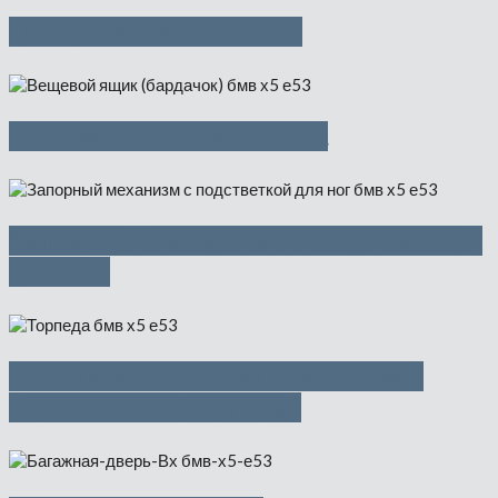
Центральная консоль
Вещевой ящик иск.кожа
Запорный механизм с подстветкой
для ног
Облицовка панели приборов с
борт.монит. (торпеда)