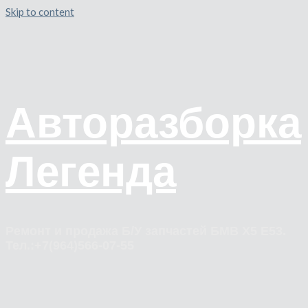
Skip to content
Авторазборка
Легенда
Ремонт и продажа Б/У запчастей БМВ Х5 Е53.
Тел.:+7(964)566-07-55