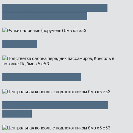
Солнцезащитные козырьки с
фонар.подсв.туал.зерк.
Поручень
Консоль в потолке Пд
Подлокотник на центральной
консоли