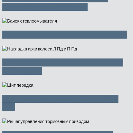
осушителем — 2300 руб
Бачок стеклоомывателя — 950 руб
Накладка арки колеса Л Пд и П Пд
— 2500 руб
Щит передка (телевизор) — 3750
руб