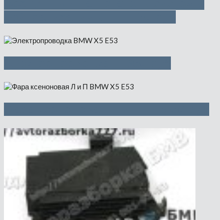
Воздушный нагнетатель системы
нейтрализации ОГ — 750 руб
Электропроводка — 950 руб
Фара ксеноновая Л и П — 5350 руб