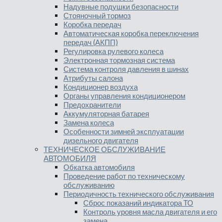
Надувные подушки безопасности
Стояночный тормоз
Коробка передач
Автоматическая коробка переключения
передач (АКПП)
Регулировка рулевого колеса
Электронная тормозная система
Система контроля давления в шинах
Атрибуты салона
Кондиционер воздуха
Органы управления кондиционером
Предохранители
Аккумуляторная батарея
Замена колеса
Особенности зимней эксплуатации
дизельного двигателя
ТЕХНИЧЕСКОЕ ОБСЛУЖИВАНИЕ
АВТОМОБИЛЯ
Обкатка автомобиля
Проведение работ по техническому
обслуживанию
Периодичность технического обслуживания
Сброс показаний индикатора ТО
Контроль уровня масла двигателя и его
замена