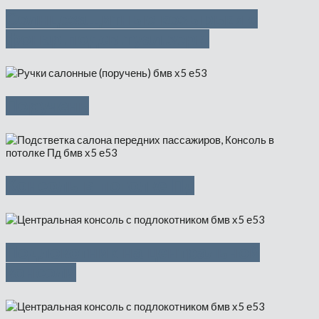
Солнцезащитные козырьки с
фонар.подсв.туал.зерк.
Поручень
Консоль в потолке Пд
Подлокотник на центральной
консоли