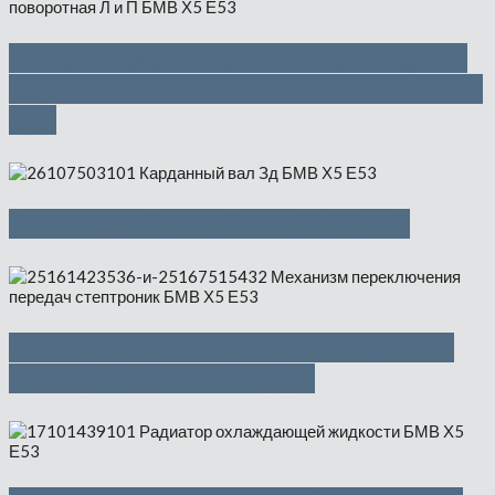
Амортизационная стойка Л Пд и П
Пд, опора поворотная Л и П — 1500
руб
Карданный вал Зд — 1500 руб
Механизм переключения передач
стептроник — 1000 руб