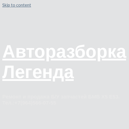
Skip to content
Авторазборка
Легенда
Ремонт и продажа Б/У запчастей БМВ Х5 Е53.
Тел.:+7(964)566-07-55