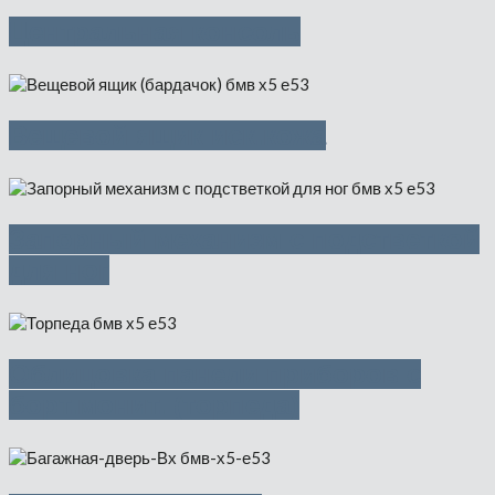
Центральная консоль
Вещевой ящик иск.кожа
Запорный механизм с подстветкой
для ног
Облицовка панели приборов с
борт.монит. (торпеда)