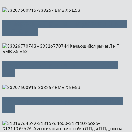
Поперечный рычаг подвески Л и П
— 650 руб
Качающийся рычаг Л и П — 1000
руб
Оборотный выходной вал — 1500
руб