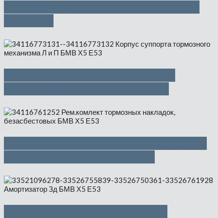
Пневматическая рессора Л и П —
4850 руб
Корпус суппорта тормозного
механизма Л и П — 1500 руб
Рем.комлект тормозных накладок,
безасбестовых — 500 руб
Амортизатор Зд — 1000 руб