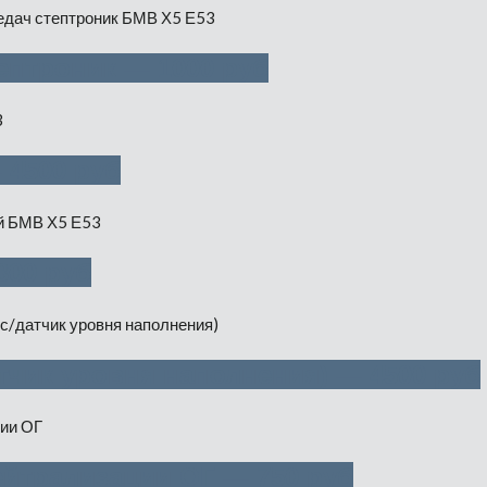
ептроник — 1000 руб
 4500 руб
300 руб
тчик уровня наполнения) — 4500 руб
йтрализации ОГ — 750 руб