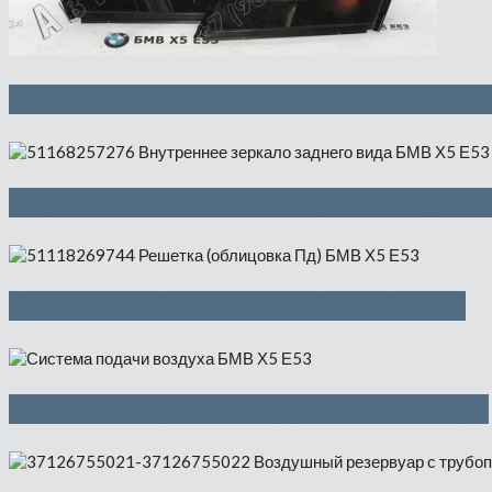
Боковое стекло Л и П с уплотнитни
Внутреннее зеркало заднего вида —
Решетка (облицовка Пд) — 500 руб
Система подачи воздуха — 2500 руб