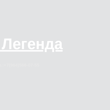
 Легенда
.:+7(964)566-07-55