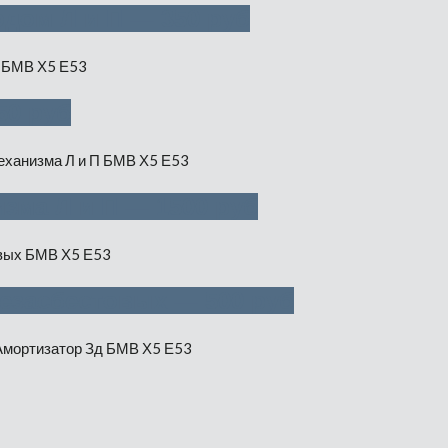
дом Л и П — 350 руб
50 руб
зма Л и П — 1500 руб
безасбестовых — 500 руб