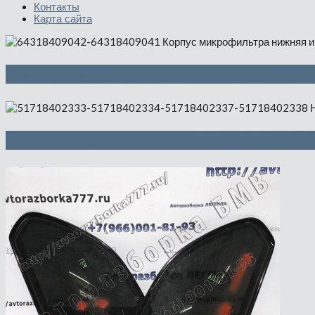
Контакты
Карта сайта
Корпус микрофильтра нижняя и вер
Накладка арки колеса Л Пд, П Пд, Л 