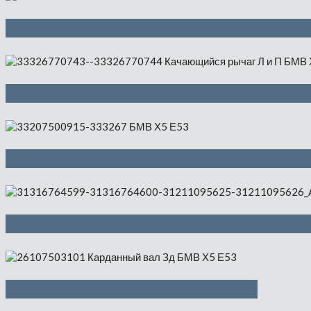
Поперечный рычаг подвески Л и П 
Качающийся рычаг Л и П — 1000 ру
Оборотный выходной вал — 1500 р
Амортизационная стойка Л Пд и П П
Карданный вал Зд — 1500 руб