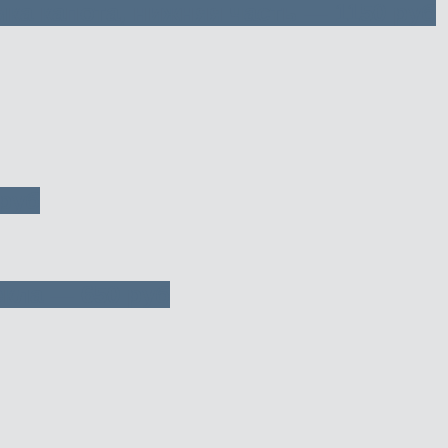
ка капота, нижняя часть — 1150 руб
руб
екла — 650 руб