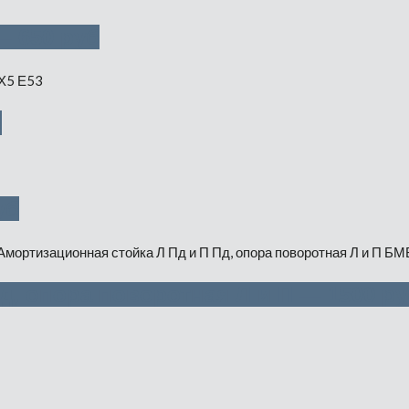
— 650 руб
б
уб
д, опора поворотная Л и П — 1500 ру