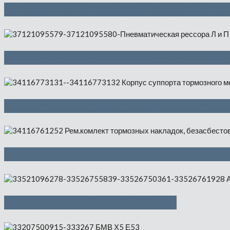
Воздушный резервуар с трубопрово
Пневматическая рессора Л и П — 48
Корпус суппорта тормозного механи
Рем.комлект тормозных накладок, 
Амортизатор Зд — 1000 руб