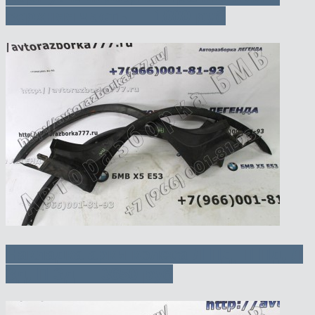
верхняя часть — 1000 руб
Накладка арки колеса Л Пд, П Пд, Л
Зд, П Зд — 3650 руб