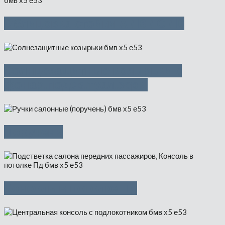
Облицовка стойки A / B / C / D
Солнцезащитные козырьки с
фонар.подсв.туал.зерк.
Поручень
Консоль в потолке Пд