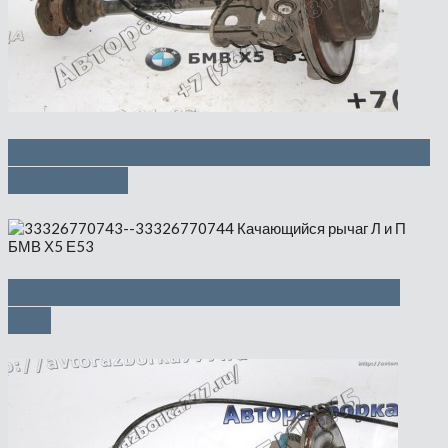
Поперечный рычаг подвески Л и П
— 650 руб
Качающийся рычаг Л и П — 1000
руб