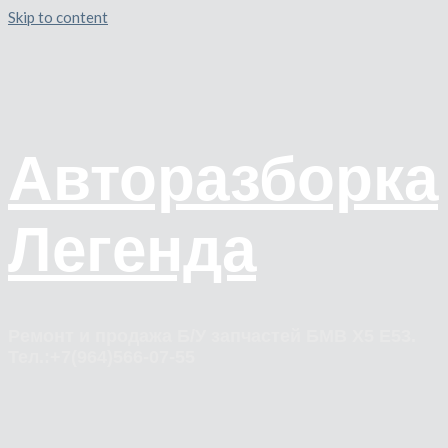
Skip to content
Авторазборка
Легенда
Ремонт и продажа Б/У запчастей БМВ Х5 Е53.
Тел.:+7(964)566-07-55