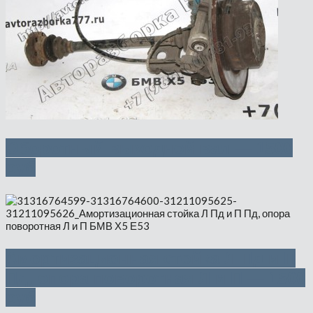
Оборотный выходной вал — 1500
руб
Амортизационная стойка Л Пд и П
Пд, опора поворотная Л и П — 1500
руб