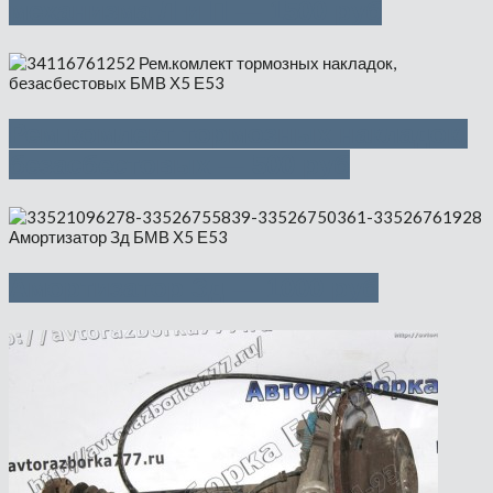
механизма Л и П — 1500 руб
Рем.комлект тормозных накладок,
безасбестовых — 500 руб
Амортизатор Зд — 1000 руб