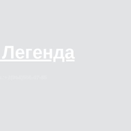
 Легенда
.:+7(964)566-07-55