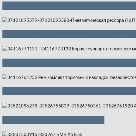
Воздушный резервуар с трубопрово
Пневматическая рессора Л и П — 48
Корпус суппорта тормозного механи
Рем.комлект тормозных накладок, 
Амортизатор Зд — 1000 руб