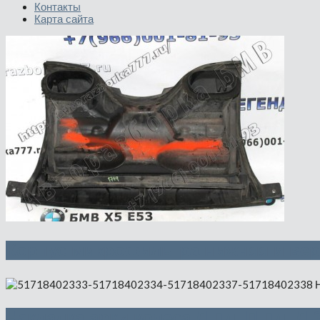
Контакты
Карта сайта
Корпус микрофильтра нижняя и вер
Накладка арки колеса Л Пд, П Пд, Л 