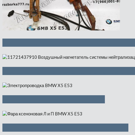
Узел подачи П (Топливный насос/да
Воздушный нагнетатель системы не
Электропроводка — 950 руб
Фара ксеноновая Л и П — 5350 руб