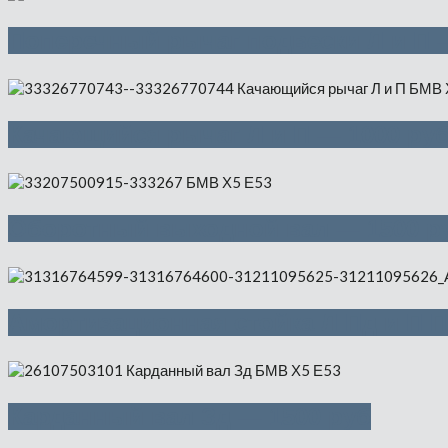
Поперечный рычаг подвески Л и П 
Качающийся рычаг Л и П — 1000 ру
Оборотный выходной вал — 1500 р
Амортизационная стойка Л Пд и П П
Карданный вал Зд — 1500 руб