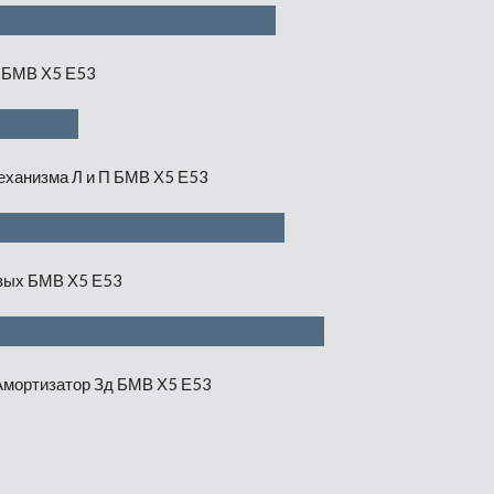
дом Л и П — 350 руб
50 руб
зма Л и П — 1500 руб
безасбестовых — 500 руб