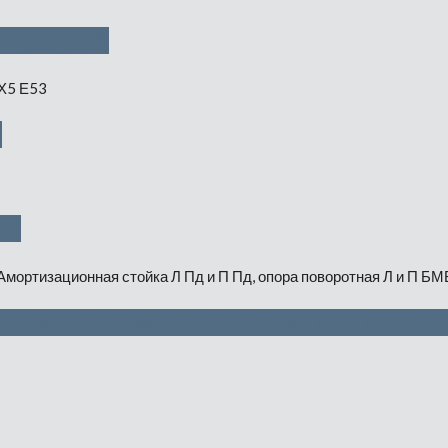
— 650 руб
б
уб
д, опора поворотная Л и П — 1500 ру