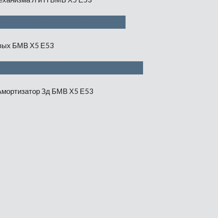
зма Л и П — 1500 руб
безасбестовых — 500 руб