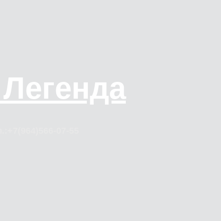
 Легенда
.:+7(964)566-07-55