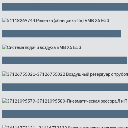
Внутреннее зеркало заднего вида —
Решетка (облицовка Пд) — 500 руб
Система подачи воздуха — 2500 руб
Воздушный резервуар с трубопрово
Пневматическая рессора Л и П — 48