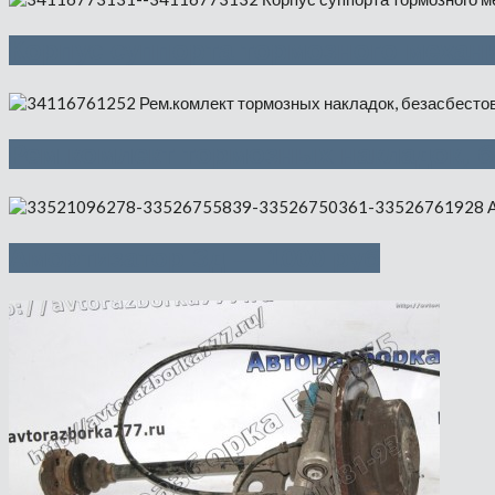
Корпус суппорта тормозного механи
Рем.комлект тормозных накладок, 
Амортизатор Зд — 1000 руб