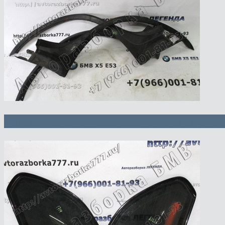
Накладка арки колеса Л Пд, П Пд, Л 