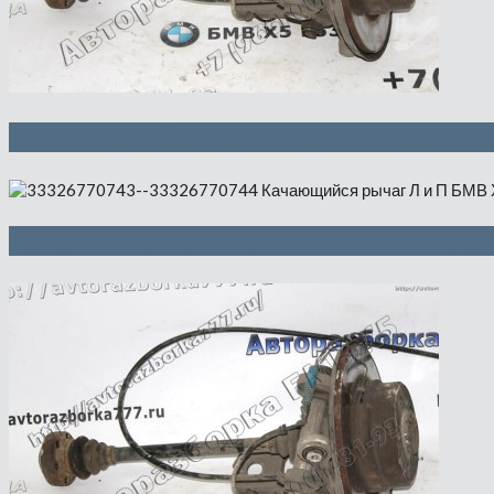
Поперечный рычаг подвески Л и П 
Качающийся рычаг Л и П — 1000 ру