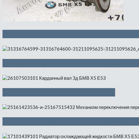
Оборотный выходной вал — 1500 р
Амортизационная стойка Л Пд и П П
Карданный вал Зд — 1500 руб
Механизм переключения передач ст