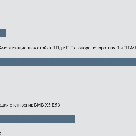
уб
д, опора поворотная Л и П — 1500 ру
ептроник — 1000 руб