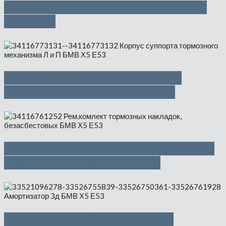
Пневматическая рессора Л и П —
4850 руб
Корпус суппорта тормозного
механизма Л и П — 1500 руб
Рем.комлект тормозных накладок,
безасбестовых — 500 руб
Амортизатор Зд — 1000 руб