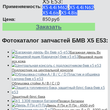
X5 E53:
Применяемость:
X5 4.4i M62
,
X5 4.4i N62
,
X5 4.6is
,
X5 4.8is
Цена:
850 руб
Заказать
Фотокаталог запчастей БМВ Х5 Е53:
Багажная дверь Вх
Вещевой ящик
иск.кожа
Подлокотник на центральной консоли
Облицовка стойки A / B / C / D
Защитный брус бака
Провод батареи
Дверь Л Пд и П Пд - 4500 руб
Переднее крыло Л и П - 5000 руб