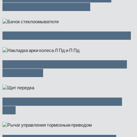
осушителем — 2300 руб
Бачок стеклоомывателя — 950 руб
Накладка арки колеса Л Пд и П Пд
— 2500 руб
Щит передка (телевизор) — 3750
руб