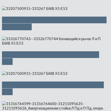
Поперечный рычаг подвески Л и П
— 650 руб
Качающийся рычаг Л и П — 1000
руб
Оборотный выходной вал — 1500
руб