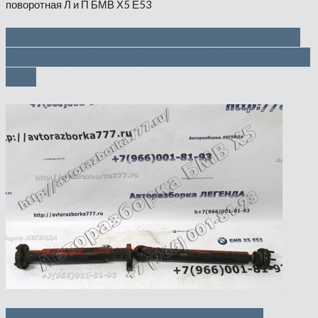
Амортизационная стойка Л Пд и П
Пд, опора поворотная Л и П — 1500
руб
Карданный вал Зд — 1500 руб