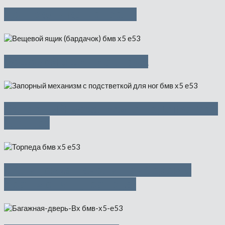
Центральная консоль
Вещевой ящик иск.кожа
Запорный механизм с подстветкой
для ног
Облицовка панели приборов с
борт.монит. (торпеда)