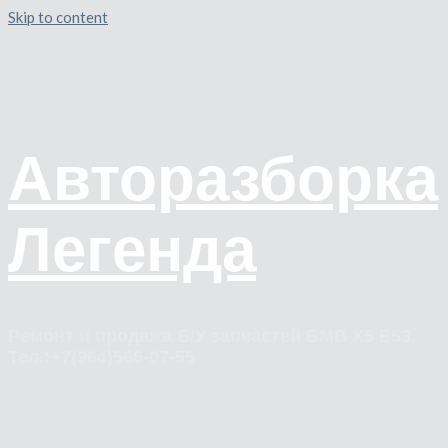
Skip to content
Авторазборка
Легенда
Ремонт и продажа Б/У запчастей БМВ Х5 Е53.
Тел.:+7(964)566-07-55