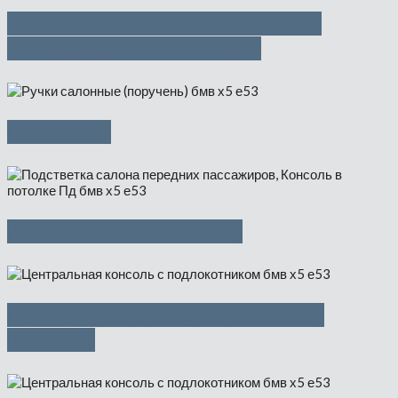
Солнцезащитные козырьки с
фонар.подсв.туал.зерк.
Поручень
Консоль в потолке Пд
Подлокотник на центральной
консоли