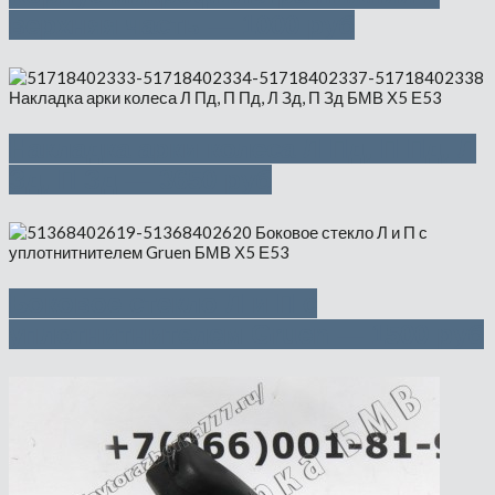
верхняя часть — 1000 руб
Накладка арки колеса Л Пд, П Пд, Л
Зд, П Зд — 3650 руб
Боковое стекло Л и П с
уплотнитнителем Gruen — 1500 руб