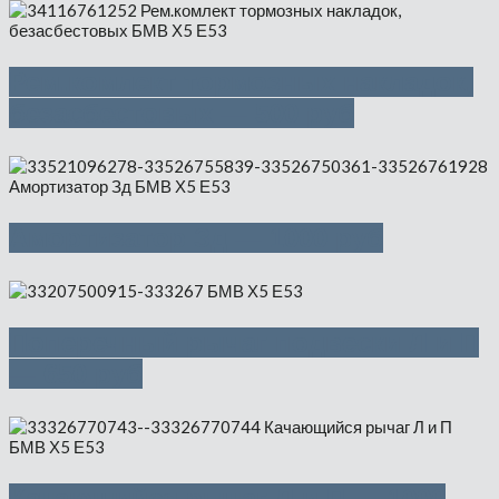
Рем.комлект тормозных накладок,
безасбестовых — 500 руб
Амортизатор Зд — 1000 руб
Поперечный рычаг подвески Л и П
— 650 руб
Качающийся рычаг Л и П — 1000