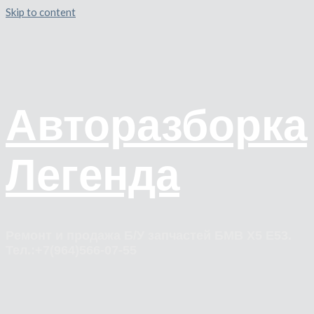
Skip to content
Авторазборка
Легенда
Ремонт и продажа Б/У запчастей БМВ Х5 Е53.
Тел.:+7(964)566-07-55