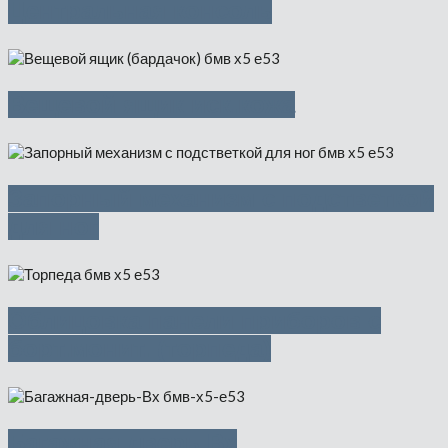
Центральная консоль
Вещевой ящик иск.кожа
Запорный механизм с подстветкой
для ног
Облицовка панели приборов с
борт.монит. (торпеда)
Багажная дверь Вх