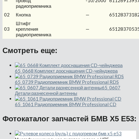
—
провод
-10/2000
6112691395
радиоприемника
02
Кнопка
—
6512837318
Штифт
03
крепления
—
6512837053
радиоприемника
Смотреть еще:
65_0668 Комплект дооснащения CD-чейнджера
65_0739 Радиоприемник BMW Professional RDS
65_0607
Детали разнесенной антенны
65_1061 Радиоприемник BMW Professional CD
Фотокаталог запчастей БМВ Х5 Е53: