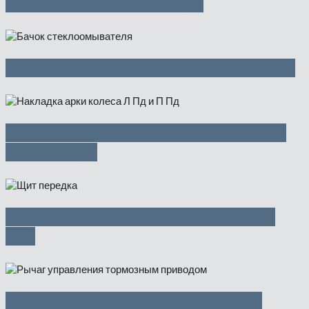
осушителем — 2300 руб
Бачок стеклоомывателя — 950 руб
Накладка арки колеса Л Пд и П Пд
— 2500 руб
Щит передка (телевизор) — 3750
руб
Рычаг управления тормозным