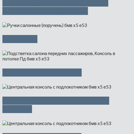
Солнцезащитные козырьки с
фонар.подсв.туал.зерк.
Поручень
Консоль в потолке Пд
Подлокотник на центральной
консоли