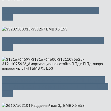
Качающийся рычаг Л и П — 1000
руб
Оборотный выходной вал — 1500
руб
Амортизационная стойка Л Пд и П
Пд, опора поворотная Л и П — 1500
руб