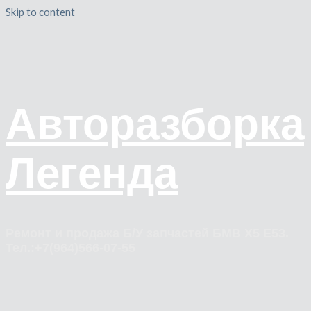
Skip to content
Авторазборка
Легенда
Ремонт и продажа Б/У запчастей БМВ Х5 Е53.
Тел.:+7(964)566-07-55