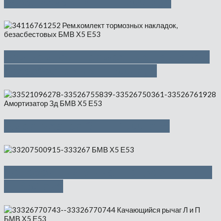
механизма Л и П — 1500 руб
Рем.комлект тормозных накладок,
безасбестовых — 500 руб
Амортизатор Зд — 1000 руб
Поперечный рычаг подвески Л и П
— 650 руб