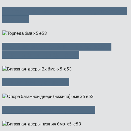
Запорный механизм с подстветкой
для ног
Облицовка панели приборов с
борт.монит. (торпеда)
Багажная дверь Вх
Опора багажной двери Нж