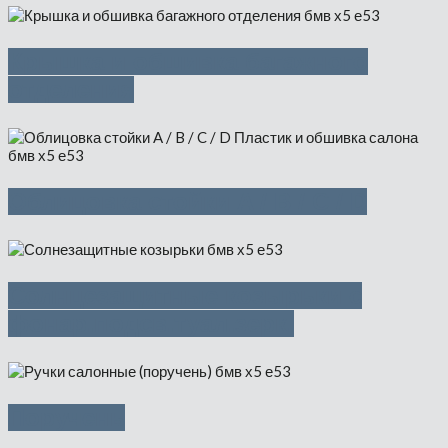
Крышка и обшивка багажного
отделения
Облицовка стойки A / B / C / D
Солнцезащитные козырьки с
фонар.подсв.туал.зерк.
Поручень