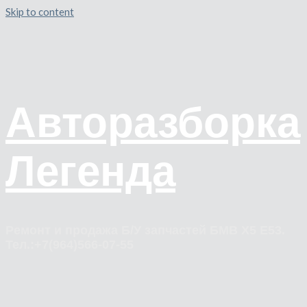
Skip to content
Авторазборка
Легенда
Ремонт и продажа Б/У запчастей БМВ Х5 Е53.
Тел.:+7(964)566-07-55