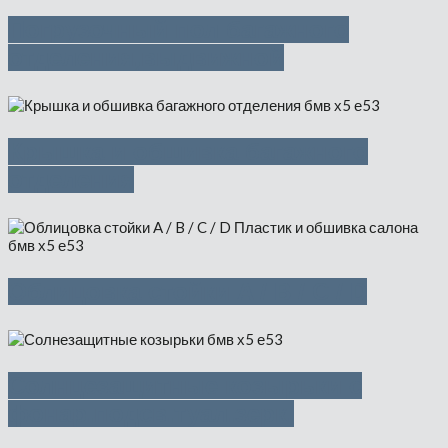
Погрузочный пол багажного
отделения,выдвижной
Крышка и обшивка багажного
отделения
Облицовка стойки A / B / C / D
Солнцезащитные козырьки с
фонар.подсв.туал.зерк.