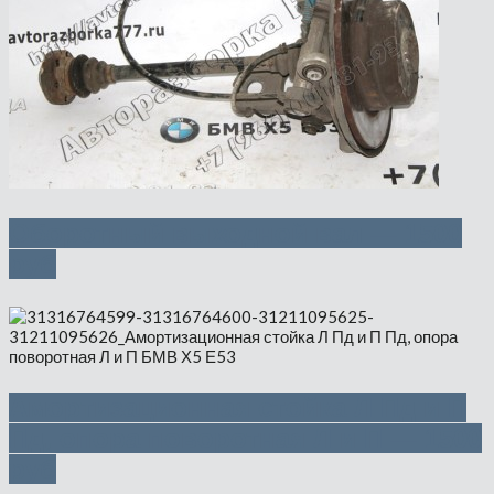
Оборотный выходной вал — 1500
руб
Амортизационная стойка Л Пд и П
Пд, опора поворотная Л и П — 1500
руб