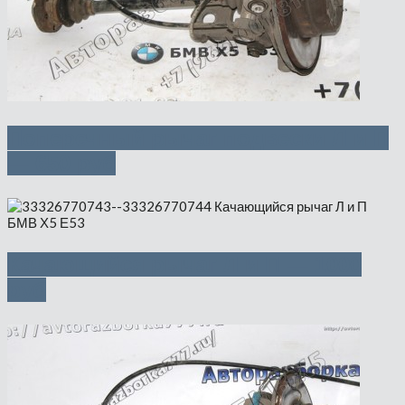
Поперечный рычаг подвески Л и П
— 650 руб
Качающийся рычаг Л и П — 1000
руб