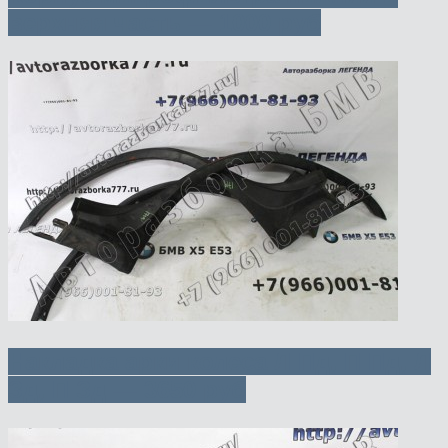
верхняя часть — 1000 руб
Накладка арки колеса Л Пд, П Пд, Л
Зд, П Зд — 3650 руб