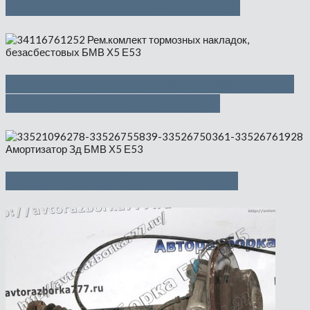
механизма Л и П — 1500 руб
Рем.комлект тормозных накладок,
безасбестовых — 500 руб
Амортизатор Зд — 1000 руб