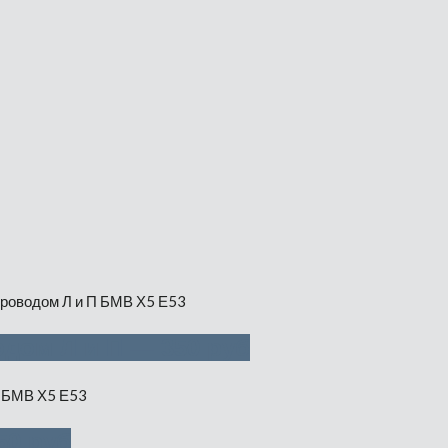
дом Л и П — 350 руб
50 руб