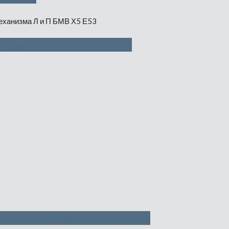
зма Л и П — 1500 руб
безасбестовых — 500 руб