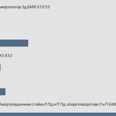
— 650 руб
б
уб