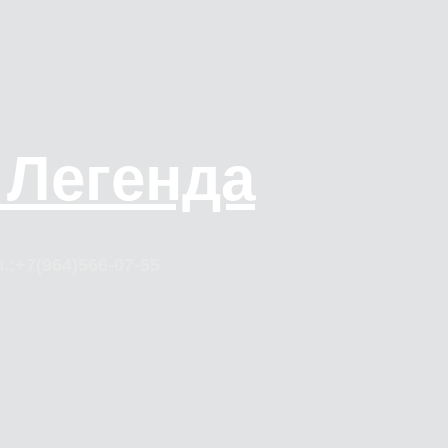
 Легенда
.:+7(964)566-07-55