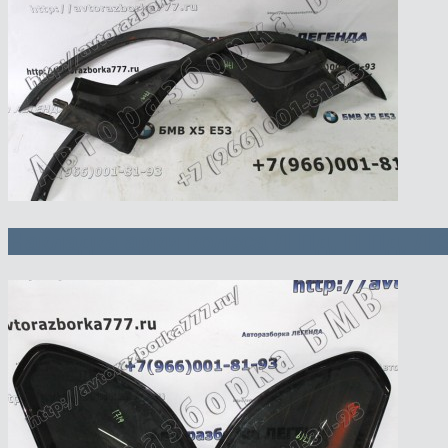
Накладка арки колеса Л Пд, П Пд, Л 