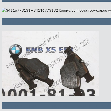
Корпус суппорта тормозного механи
Рем.комлект тормозных накладок, 