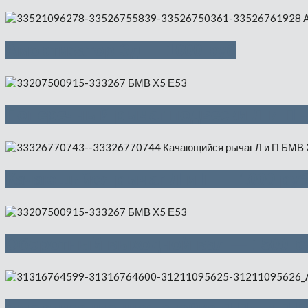
Амортизатор Зд — 1000 руб
Поперечный рычаг подвески Л и П 
Качающийся рычаг Л и П — 1000 ру
Оборотный выходной вал — 1500 р