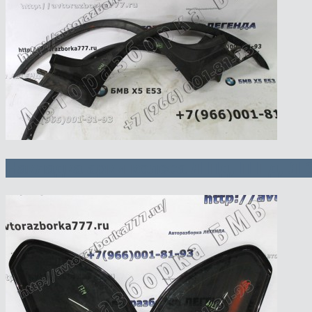
Накладка арки колеса Л Пд, П Пд, Л 