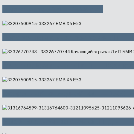
Амортизатор Зд — 1000 руб
Поперечный рычаг подвески Л и П 
Качающийся рычаг Л и П — 1000 ру
Оборотный выходной вал — 1500 р
Амортизационная стойка Л Пд и П П