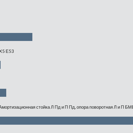
— 650 руб
б
уб
д, опора поворотная Л и П — 1500 ру