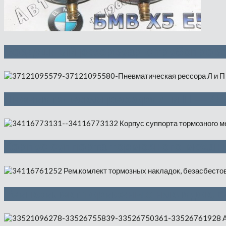
Воздушный резервуар с трубопрово
Пневматическая рессора Л и П — 48
Корпус суппорта тормозного механи
Рем.комлект тормозных накладок, 