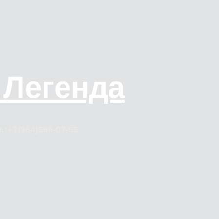
 Легенда
.:+7(964)566-07-55