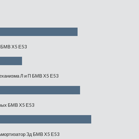
дом Л и П — 350 руб
50 руб
зма Л и П — 1500 руб
безасбестовых — 500 руб