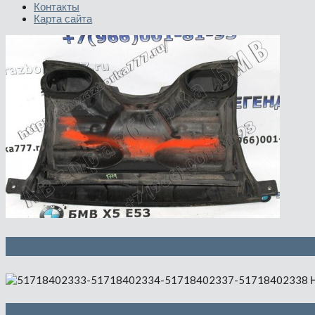
Контакты
Карта сайта
Корпус микрофильтра нижняя и вер
Накладка арки колеса Л Пд, П Пд, Л 