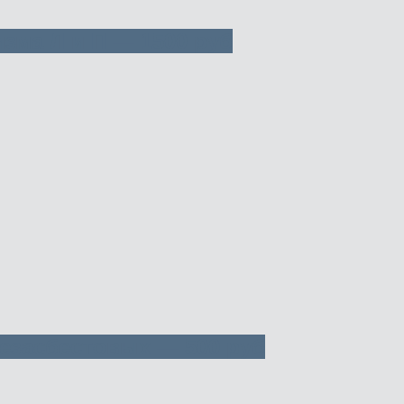
зма Л и П — 1500 руб
безасбестовых — 500 руб