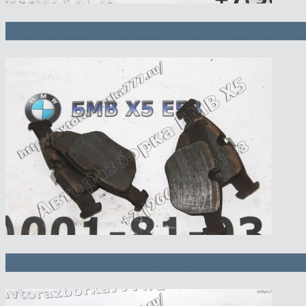
Корпус суппорта тормозного механи
Рем.комлект тормозных накладок, 