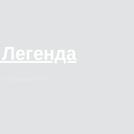
 Легенда
.:+7(964)566-07-55